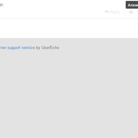
go
Answ
Reply
|
mer support service
by UserEcho