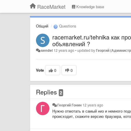
RaceMarket
Knowledge base
Общий
Questions
racemarket.ru/tehnika как 
объявлений ?
sendel
12 years ago
•
updated by
Георгий (Администр
Vote
0
0
Replies
2
Георгий Гонин
12 years ago
Нужно отмотать в самый низ и немного под
происходит, скажите версию браузера, кот