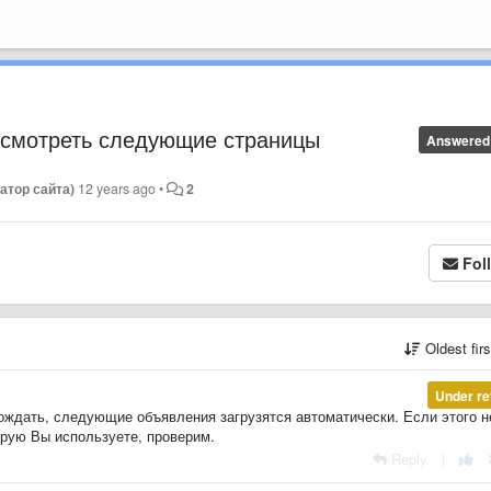
просмотреть следующие страницы
Answered
атор сайта)
12 years ago
•
2
Fol
Oldest fir
Under re
ождать, следующие объявления загрузятся автоматически. Если этого н
орую Вы используете, проверим.
Reply
|