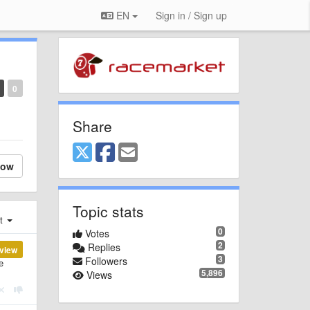
EN
Sign in / Sign up
0
Share
low
Topic stats
st
0
Votes
2
Replies
view
3
Followers
е
5,896
Views