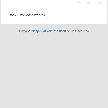
|
Служба підтримки клієнтів
працює на UserEcho