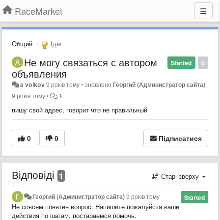
RaceMarket
Общий
Ідеї
Не могу связаться с автором
Started
0
объявления
a volkov
9 років тому
•
оновлено
Георгий (Администратор сайта)
9 років тому
•
1
пишу свой адрес, говорит что не правильный
0
0
Підписатися
Відповіді
1
Старі зверху
Георгий (Администратор сайта)
9 років тому
Started
Не совсем понятен вопрос. Напишите пожалуйста ваши
действия по шагам, постараемся помочь.