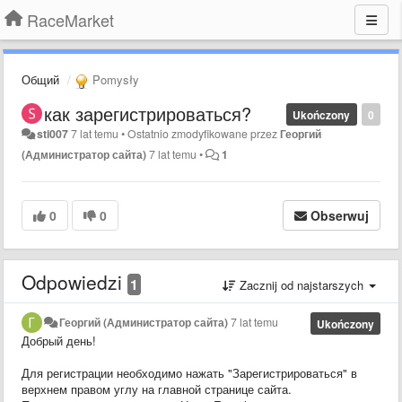
RaceMarket
Общий
Pomysły
как зарегистрироваться?
Ukończony
0
sti007
7 lat temu
•
Ostatnio zmodyfikowane przez
Георгий
(Администратор сайта)
7 lat temu
•
1
0
0
Obserwuj
Odpowiedzi
1
Zacznij od najstarszych
Георгий (Администратор сайта)
7 lat temu
Ukończony
Добрый день!
Для регистрации необходимо нажать "Зарегистрироваться" в
верхнем правом углу на главной странице сайта.