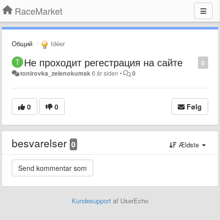
RaceMarket
Общий
Idéer
Не проходит регестрация на сайте
0
tonirovka_zelenokumsk
6 år siden
•
0
0
0
Følg
besvarelser
0
Ældste
Kundesupport
af UserEcho