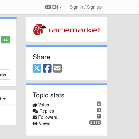
EN
Sign in / Sign up
+4
Share
low
Topic stats
st
4
Votes
0
Replies
1
Followers
2,913
Views