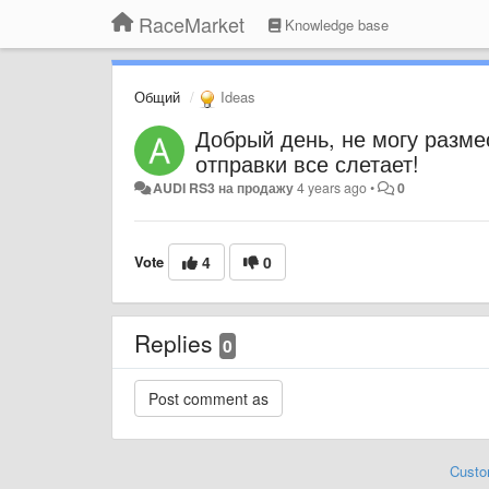
RaceMarket
Knowledge base
Общий
Ideas
Добрый день, не могу разме
отправки все слетает!
AUDI RS3 на продажу
4 years ago
•
0
Vote
4
0
Replies
0
Custo