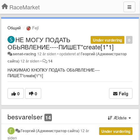
RaceMarket
Общий
Fejl
HE МОГУ ПОДАТЬ
Under vurdering
0
ОБЬЯВЛЕНИЕ----ПИШЕТ''create[1*1]
senat-racing
12 år siden
•
opdateret af
Георгий (Администратор
сайта)
12 år siden
•
14
НАЖИМАЮ КНОПКУ ПОДАТЬ ОБЬЯВЛЕНИЕ----
ПИШЕТ''create[1*1]
0
0
Følg
besvarelser
14
Ældste
Георгий (Администратор сайта)
12 år
Under vurdering
siden