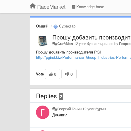
RaceMarket
Knowledge base
Общий
Сұрақтар
Прошу добавить производит
CraftMan
12 year бұрын
•
updated by
Георги
Прошу добавить производителя PGI
http://pgind.biz/Performance_Group_Industries-Perfo
Vote
0
0
Replies
2
Георгий Гонин
12 year бұрын
Добавил