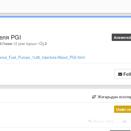
еля PGI
Answered
й Гонин
12 year бұрын
•
2
rmance_Fuel_Pumps_%26_Injectors/About_PGI.html
Fol
Жоғарыдан ескіл
Under re
Жауап беру
|