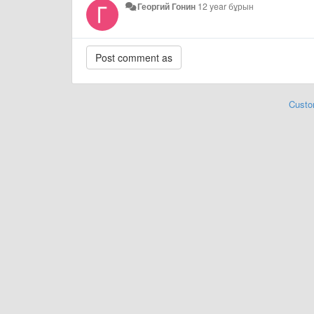
Георгий Гонин
12 year бұрын
Custo