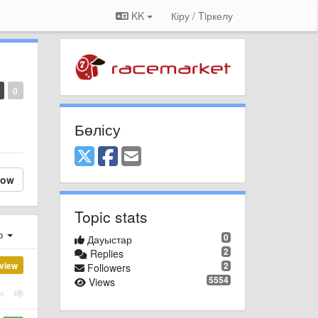
KK
Кіру / Tiркелу
0
Бөлісу
low
Topic stats
ер
0
Дауыстар
2
Replies
view
2
Followers
5554
Views