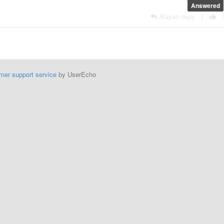
Answered
Жауап беру
|
mer support service
by UserEcho