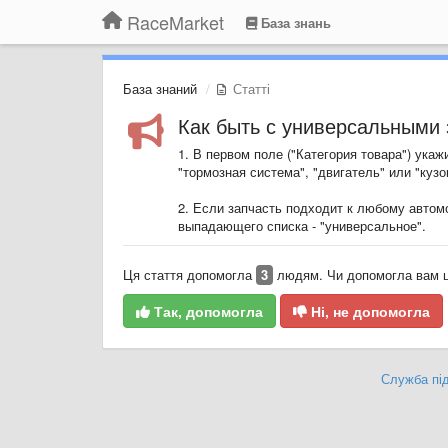
RaceMarket
База знань
База знаний
Статті
Как быть с универсальными 
1. В первом поле ("Категория товара") ука
"тормозная система", "двигатель" или "кузо
2. Если запчасть подходит к любому автом
выпадающего списка - "универсальное".
Ця стаття допомогла
3
людям. Чи допомогла вам ц
Так, допомогла
Ні, не допомогла
Служба під