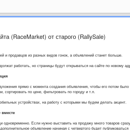
та (RaceMarket) от старого (RallySale)
ей и продавцов из разных видов гонок, а объявлений станет больше.
родолжат работать, но страницы будут открываться на сайте по новому ад
иция
дложения прямо с момента создания объявления, чтобы его потом было
и, сортировать по цене, фильтровать по городу и т.п.
обильных устройствах, на работу с которыми мы будем делать акцент.
- вместе
и одновременно. Если нужно выставить на продажу много товаров сразу
е дополнительное объявление начиная с четвертого будет публиковаться