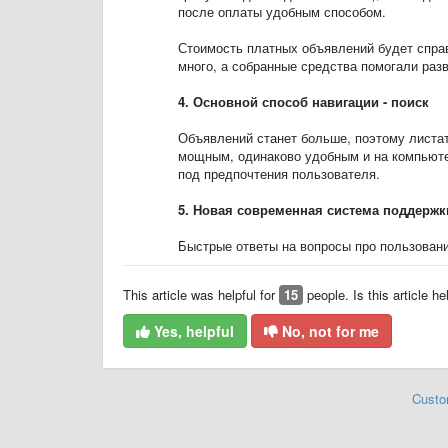
после оплаты удобным способом.
Стоимость платных объявлений будет спра
много, а собранные средства помогали разв
4. Основной способ навигации - поиск
Объявлений станет больше, поэтому листа
мощным, одинаково удобным и на компьютер
под предпочтения пользователя.
5. Новая современная система поддержк
Быстрые ответы на вопросы про пользован
This article was helpful for
15
people. Is this article he
Yes, helpful
No, not for me
Custo