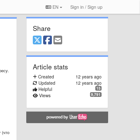
EN
Sign in / Sign up
Share
Article stats
ресу.
Created
12 years ago
Updated
12 years ago
15
Helpful
9,791
Views
 (что