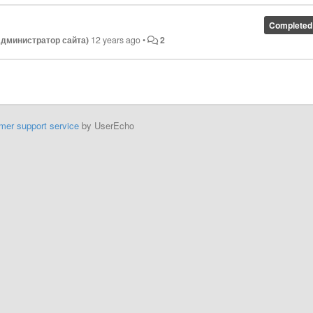
Completed
Администратор сайта)
12 years ago
•
2
mer support service
by UserEcho