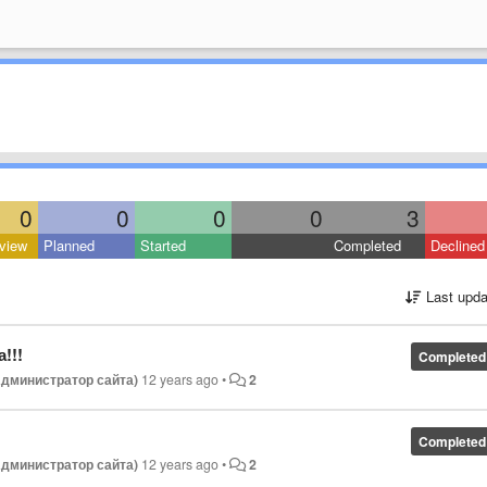
0
0
0
0
3
view
Planned
Started
Completed
Declined
Last upda
!!!
Completed
Администратор сайта)
12 years ago
•
2
Completed
Администратор сайта)
12 years ago
•
2