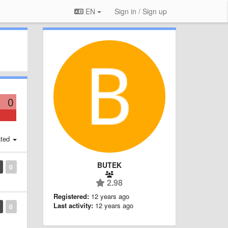
EN
Sign in / Sign up
0
ted
BUTEK
0
2.98
Registered:
12 years ago
Last activity:
12 years ago
0