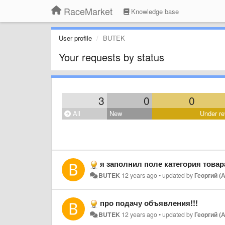
RaceMarket
Knowledge base
User profile
BUTEK
Your requests by status
3
0
0
All
New
Under re
я заполнил поле категория товара
BUTEK
12 years ago
•
updated by
Георгий (
про подачу объявления!!!
BUTEK
12 years ago
•
updated by
Георгий (