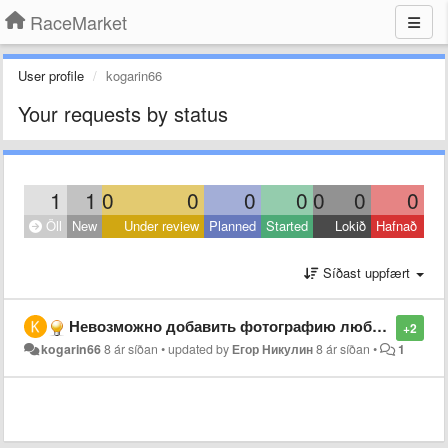
RaceMarket
User profile
kogarin66
Your requests by status
1
1
0
0
0
0
0
0
0
Öll
New
Under review
Planned
Started
Lokið
Hafnað
Síðast uppfært
Невозможно добавить фотографию любого размера, меньше 5 мигабайт, меньше 2х мегабайт, ни чего не добавляется
+2
kogarin66
8 ár síðan
•
updated by
Егор Никулин
8 ár síðan
•
1