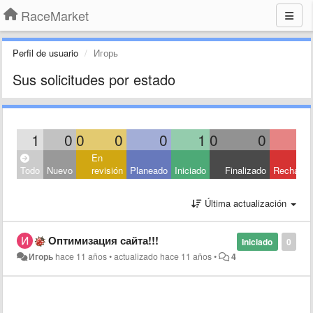
RaceMarket
Perfil de usuario
Игорь
Sus solicitudes por estado
1
0
0
0
0
1
0
0
En
Todo
Nuevo
revisión
Planeado
Iniciado
Finalizado
Rechaza
Última actualización
Оптимизация сайта!!!
Iniciado
0
Игорь
hace 11 años
•
actualizado
hace 11 años
•
4