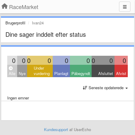
RaceMarket
Brugerprofil
Ivan24
Dine sager inddelt efter status
0
0
0
0
0
0
0
0
0
Under
Alle
Nye
vurdering
Planlagt
Påbegyndt
Afsluttet
Afvist
Seneste opdaterede
Ingen emner
Kundesupport
af UserEcho