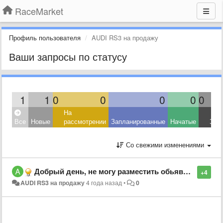
RaceMarket
Профиль пользователя
AUDI RS3 на продажу
Ваши запросы по статусу
1
1
0
0
0
0
0
На
Все
Новые
рассмотрении
Запланированные
Начатые
Зав
Со свежими изменениями
Добрый день, не могу разместить обьявление на сайте. после заполнения и отправки все слетает!
+4
AUDI RS3 на продажу
4 года назад
•
0