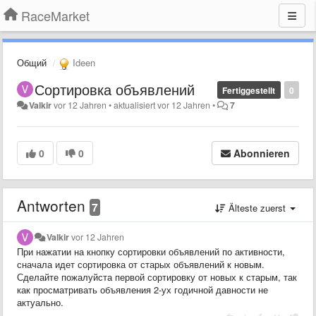
RaceMarket
Общий
Ideen
Сортировка объявлений
Fertiggestellt
0
Valkir
vor 12 Jahren
•
aktualisiert
vor 12 Jahren
•
7
0
0
Abonnieren
Antworten
7
Älteste zuerst
Valkir
vor 12 Jahren
При нажатии на кнопку сортировки объявлений по активности,
сначала идет сортировка от старых объявлений к новым.
Сделайте пожалуйста первой сортировку от новых к старым, так
как просматривать объявления 2-ух годичной давности не
актуально.