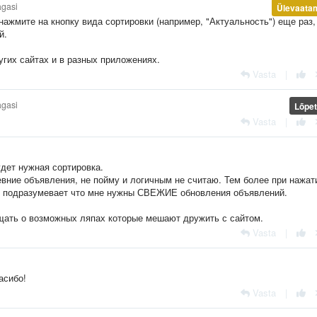
agasi
Ülevaata
ажмите на кнопку вида сортировки (например, "Актуальность") еще раз,
й.
угих сайтах и в разных приложениях.
Vasta
|
agasi
Lõpet
Vasta
|
удет нужная сортировка.
вние объявления, не пойму и логичным не считаю. Тем более при нажат
ебе подразумевает что мне нужны СВЕЖИЕ обновления объявлений.
бщать о возможных ляпах которые мешают дружить с сайтом.
Vasta
|
асибо!
Vasta
|