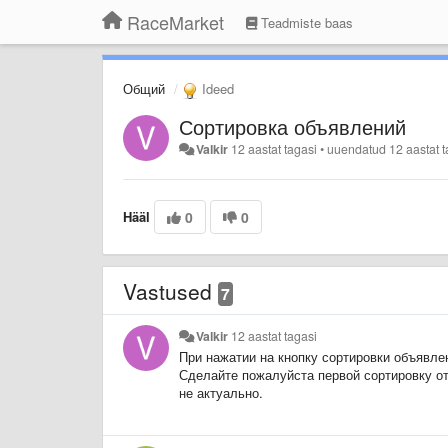
RaceMarket
Teadmiste baas
Общий
Ideed
Сортировка объявлений
Valkir
12 aastat tagasi
•
uuendatud
12 aastat 
Hääl
0
0
Vastused
7
Valkir
12 aastat tagasi
При нажатии на кнопку сортировки объявле
Сделайте пожалуйста первой сортировку от
не актуально.