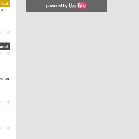
misel
 и
atud
ии на