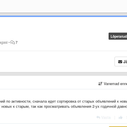
Lõpetatud
tagasi
•
7
Jä
Vanemad enn
ний по активности, сначала идет сортировка от старых объявлений к нов
 новых к старым, так как просматривать объявления 2-ух годичной давн
Vasta
|