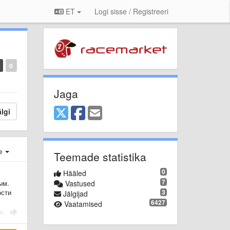
ET
Logi sisse / Registreeri
0
Jaga
lgi
e
Teemade statistika
0
Hääled
7
ым.
Vastused
ости
3
Jälgijad
6427
Vaatamised